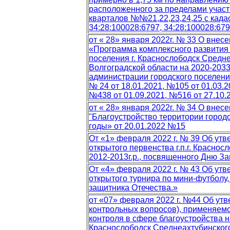
расположенного за пределами участ
кварталов №№21,22,23,24,25 с када
34:28:100028:6797, 34:28:100028:679
от « 28» января 2022г. № 33 О вне
«Программа комплексного развития
поселения г. Краснослободск Средн
Волгоградской области на 2020-203
администрации городского поселения 
№ 24 от 18.01.2021, №105 от 01.03.2
№438 от 01.09.2021, №516 от 27.10.2
от « 28» января 2022г. № 34 О вне
"Благоустройство территории городс
годы» от 20.01.2022 №15
От «1» февраля 2022 г. № 39 Об ут
открытого первенства г.п.г. Краснос
2012-2013г.р., посвященного Дню З
От «4» февраля 2022 г. № 43 Об ут
открытого турнира по мини-футболу
защитника Отечества.»
от «07» февраля 2022 г. №44 Об ут
контрольных вопросов), применяем
контроля в сфере благоустройства н
Краснослободск Среднеахтубинског