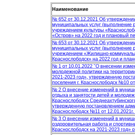
Наименование
№ 652 от 30.12.2021 Об утверждени
муниципальных услуг (выполнение
учреждением культуры «Краснослобо
«Остров» на 2022 год и плановый пе
№ 653 от 30.12.2021 Об утверждени
муниципальных услуг (выполнение
учреждением «Жилищно-коммунально
Краснослободск» на 2022 год и план
№ 1 от 10.01.2022 "О внесении изм
молодежной политики на территории 
2021-2023 год», утвержденную пост
поселения г. Краснослободск №10 от 1
№ 2 О внесение изменений в муниц
отдыха и занятости детей и молодеж
Краснослободск Среднеахтубинского
утвержденную постановлением админ
Краснослободск №11 от 12.01.2021г. 
№ 3 О внесении изменений в муници
оздоровительная работа и спортивн
Краснослободск на 2021-2023 год» от