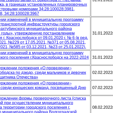
ка, в границах установленных планировочных
стровыми номерами 34:28:100028:3981,
8, 34:28:100028:3967
сении изменений в муниципальную программу
 транспортной инфраструктуры городского
еахтубинского муниципального района
3 годы», утвержденную постановлением
31.01.2022
г. Краснослободск от 09.01.2020 г. № 6 (в ред.
021, №229 от 17.05.2021, №371 от 05.08.2021,
021, №585 от 03.12.2021, №23 от 25.01.2022).
сении изменений в муниципальную программу
кого поселения г.Краснослободск на 2022-2024
31.01.2022
верждении положения «О проведении¬
лободска по дзюдо, среди мальчиков и девочек
02.02.2022
ащитника Отечества»
верждении положения «О проведении¬
, среди юношеских команд, посвященный Дню
07.02.2022
верждении формы проверочного листа (списка
ой при осуществлении муниципального
а территории городского поселения г.
08.02.2022
о муниципального района Волгоградской