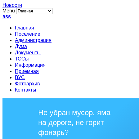
Новости
Menu
RSS
Главная
Поселение
Администрация
Дума
Документы
ТОСы
Информация
Приемная
ВУС
Фотоархив
Контакты
Не убран мусор, яма
на дороге, не горит
фонарь?