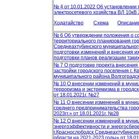
№ 4 от 10.01.2022 Об установлении
электросетевого хозяйства ВЛ 10кВ
Ходатайство
Схема
Описани
№ 6 Об утверждении положения о со
территориального планирования гор
Среднеахтубинского муниципального
подготовки изменений и внесения их
подготовки планов реализации таки
№ 7 О подготовке проекта внесения
застройки городского поселения г. 
муниципального района Волгоградск
№ 10 О внесении изменений в муни
терроризма и экстремизма в городск
от 18.01.2021г. №27
№ 11 О внесении изменений в муни
среднего предпринимательства город
2023гг.» от 18.01.2021г. №28
№ 12 О внесении изменений в мун
энергоэффективности и энергосбере
г.Краснослободск Среднеахтубинско
области на 2021-2023 годы» от 18.01.