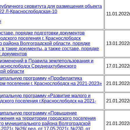
 публичного сервитута для размещения объекта
 22 Л-Краснослободская-10
11.01.2022
е
ставе, порядке подготовки документов
одского поселения г. Краснослободск
 района Волгоградской области, порядке
13.01.2022
 в такие документы, а также составе, порядке
х документов
 изменений в Правила землепользования и
Краснослободск Среднеахтубинского
17.01.2022
ой области
ципальную программу «Профилактика
ом поселении г. Краснослободск на 2021-2023»
21.01.2022
ципальную программу «Развитие малого и
ского поселения г.Краснослободск на 2021-
21.01.2022
иципальную программу «Повышение
жения на территории городского поселения
го муниципального района Волгоградской
21.01.2022
2021г. №26( ред. от 17.05.2021г. №230, от