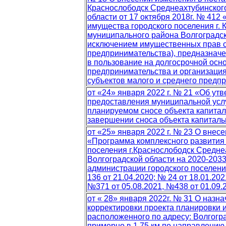
Краснослободск Среднеахтубинског
области от 17 октября 2018г. № 41
имущества городского поселения г.
муниципального района Волгоградско
исключением имущественных прав с
предпринимательства), предназначе
в пользование на долгосрочной осн
предпринимательства и организаци
субъектов малого и среднего предп
от «24» января 2022 г. № 21 «Об у
предоставления муниципальной усл
планируемом сносе объекта капитал
завершении сноса объекта капиталь
от «25» января 2022 г. № 23 О вне
«Программа комплексного развития
поселения г.Краснослободск Средне
Волгоградской области на 2020-203
администрации городского поселения
136 от 21.04.2020; № 24 от 18.01.20
№371 от 05.08.2021, №438 от 01.09.
от « 28» января 2022г. № 31 О назн
корректировки проекта планировки 
расположенного по адресу: Волгогр
примерно в 1,75 км по направлению 