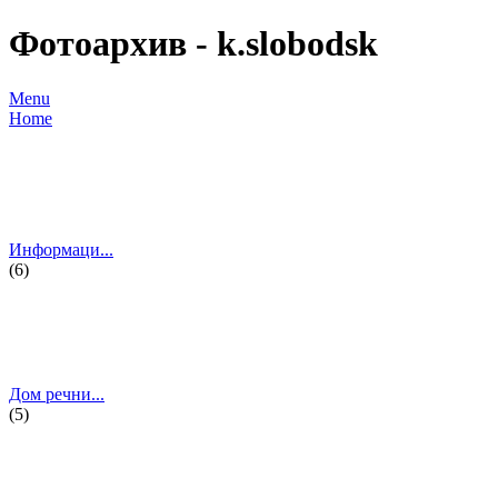
Фотоархив - k.slobodsk
Menu
Home
Информаци...
(6)
Дом речни...
(5)