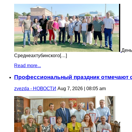
День
Среднеахтубинского[…]
Read more...
Профессиональный праздник отмечают с
zvezda - НОВОСТИ
Aug 7, 2026 | 08:05 am