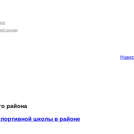
рги
вой оценки
Наве
го района
 спортивной школы в районе