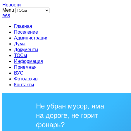
Новости
Menu
RSS
Главная
Поселение
Администрация
Дума
Документы
ТОСы
Информация
Приемная
ВУС
Фотоархив
Контакты
Не убран мусор, яма
на дороге, не горит
фонарь?