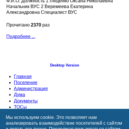
Ф.И.О. Должность 1 Лященко Оксана Николаевна
Начальник ВУС 2 Веремеева Екатерина
Александровна Специалист ВУС
Прочитано
2370
раз
Подробнее ...
Desktop Version
Главная
Поселение
Администрация
Дума
Документы
ТОСы
Информация
Мы используем cookie. Это позволяет нам
Приемная
анализировать взаимодействие посетителей с сайтом
и делать его лучше. Продолжая пользоваться сайтом,