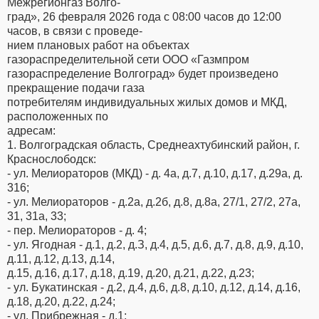
Межрегионгаз Волго-
град», 26 февраля 2026 года с 08:00 часов до 12:00
часов, в связи с проведе-
нием плановых работ на объектах
газораспределительной сети ООО «Газмпром
газораспределение Волгоград» будет произведено
прекращение подачи газа
потребителям индивидуальных жилых домов и МКД,
расположенных по
адресам:
1. Волгоградская область, Среднеахтубинский район, г.
Краснослободск:
- ул. Мелиораторов (МКД) - д. 4а, д.7, д.10, д.17, д.29а, д.
316;
- ул. Мелиораторов - д.2а, д.2б, д.8, д.8а, 27/1, 27/2, 27а,
31, 31а, 33;
- пер. Мелиораторов - д. 4;
- ул. Ягодная - д.1, д.2, д.З, д.4, д.5, д.6, д.7, д.8, д.9, д.10,
д.11, д.12, д.13, д.14,
д.15, д.16, д.17, д.18, д.19, д.20, д.21, д.22, д.23;
- ул. Букатинская - д.2, д.4, д.6, д.8, д.10, д.12, д.14, д.16,
д.18, д.20, д.22, д.24;
- ул. Прибрежная - д.1;