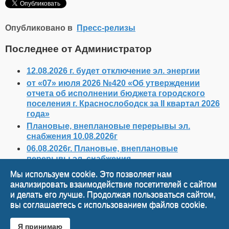
Опубликовано в
Пресс-релизы
Последнее от Администратор
12.08.2026 г. будет отключение эл. энергии
от «07» июля 2026 №420 «Об утверждении
отчета об исполнении бюджета городского
поселения г. Краснослободск за II квартал 2026
года»
Плановые, внеплановые перерывы эл.
снабжения 10.08.2026г
06.08.2026г. Плановые, внеплановые
перерывы эл. снабжения
05.08.2026 г. с 10:00 до 14:00 будет отключение
Мы используем cookie. Это позволяет нам
электрической энерги
анализировать взаимодействие посетителей с сайтом
и делать его лучше. Продолжая пользоваться сайтом,
Наверх
вы соглашаетесь с использованием файлов cookie.
Я принимаю