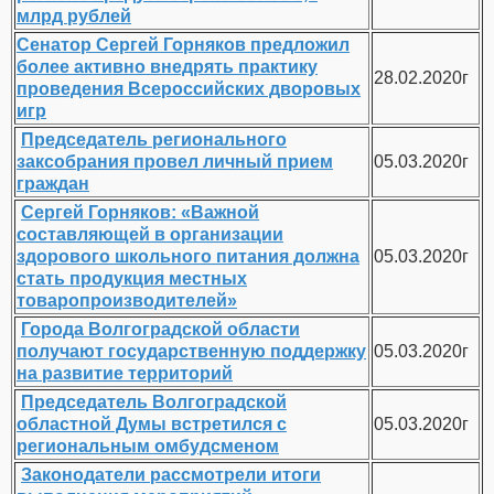
млрд рублей
Сенатор Сергей Горняков предложил
более активно внедрять практику
28.02.2020г
проведения Всероссийских дворовых
игр
Председатель регионального
заксобрания провел личный прием
05.03.2020г
граждан
Сергей Горняков: «Важной
составляющей в организации
здорового школьного питания должна
05.03.2020г
стать продукция местных
товаропроизводителей»
Города Волгоградской области
получают государственную поддержку
05.03.2020г
на развитие территорий
Председатель Волгоградской
областной Думы встретился с
05.03.2020г
региональным омбудсменом
Законодатели рассмотрели итоги