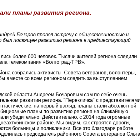
ли планы развития региона.
 Андрей Бочаров провел встречу с общественностью и
ор был посвящен развитию региона в предшествующий
лись более 600 человек. Тысячи жителей региона следили
ела телекомпания «Волгоград-ТРВ».
йона собрались активисты Совета ветеранов, волонтеры,
бы вместе со всем регионом следить за выступлением
дской области Андреем Бочаровым сам по себе очень
ительном развитии региона. "Перекличка" с представителям
нтастические, на первый взгляд, планы стали абсолютной
амбициозные планы по развитию региона на ближайшую
али убедительно. Действительно, с 2014 года огромные
неахтубинском районе. Мы видим, как строятся дороги,
тся больницы и поликлиники. Все это благодаря работе
поделилась председатель районного Совета ветеранов Ольг