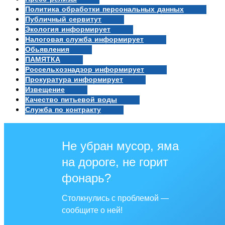
Политика обработки персональных данных
Публичный сервитут
Экология информирует
Налоговая служба информирует
Обьявления
ПАМЯТКА
Россельхознадзор информирует
Прокуратура информирует
Извещение
Качество питьевой воды
Служба по контракту
Не убран мусор, яма
на дороге, не горит
фонарь?
Столкнулись с проблемой —
сообщите о ней!