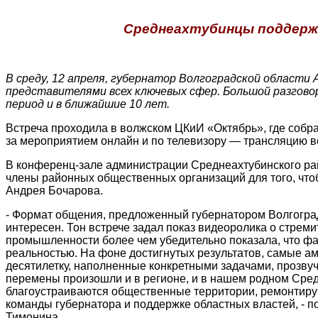
Среднеахтубинцы поддержа
В среду, 12 апреля, губернатор Волгоградской области
представителями всех ключевых сфер. Большой разгов
период и в ближайшие 10 лет.
Встреча проходила в волжском ЦКиИ «Октябрь», где собра
за мероприятием онлайн и по телевизору — трансляцию в
В конференц-зале администрации Среднеахтубинского ра
члены районных общественных организаций для того, что
Андрея Бочарова.
- Формат общения, предложенный губернатором Волгогра
интересен. Тон встрече задал показ видеоролика о стрем
промышленности более чем убедительно показала, что фа
реальностью. На фоне достигнутых результатов, самые 
десятилетку, наполненные конкретными задачами, прозвуч
перемены произошли и в регионе, и в нашем родном Сред
благоустраиваются общественные территории, ремонтирую
команды губернатора и поддержке областных властей, - 
Тимонина.