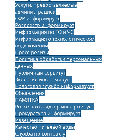
Услуги, предоставляемые
администрацией
СФР информирует
Росреестр информирует
Информация по ГО и ЧС
Информация о технологическом
подключении
Пресс-релизы
Политика обработки персональных
данных
Публичный сервитут
Экология информирует
Налоговая служба информирует
Обьявления
ПАМЯТКА
Россельхознадзор информирует
Прокуратура информирует
Извещение
Качество питьевой воды
Служба по контракту