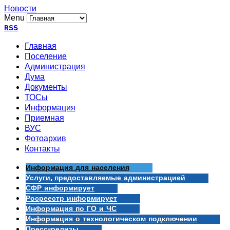
Новости
Menu
RSS
Главная
Поселение
Администрация
Дума
Документы
ТОСы
Информация
Приемная
ВУС
Фотоархив
Контакты
Информация для населения
Услуги, предоставляемые администрацией
СФР информирует
Росреестр информирует
Информация по ГО и ЧС
Информация о технологическом подключении
Пресс-релизы