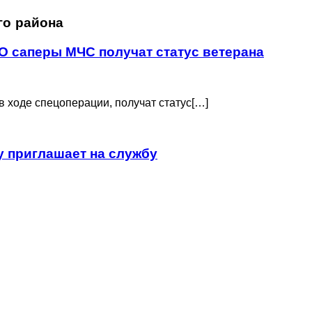
го района
О саперы МЧС получат статус ветерана
 ходе спецоперации, получат статус[…]
 приглашает на службу