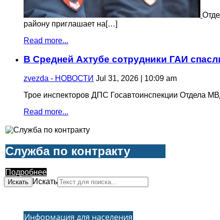
Отде
району приглашает на[…]
Read more...
В Средней Ахтубе сотрудники ГАИ спасл
zvezda - НОВОСТИ
Jul 31, 2026 | 10:09 am
Трое инспекторов ДПС Госавтоинспекции Отдела МВ
Read more...
Служба по контракту
Подробнее
Искать
Искать
Информация для населения