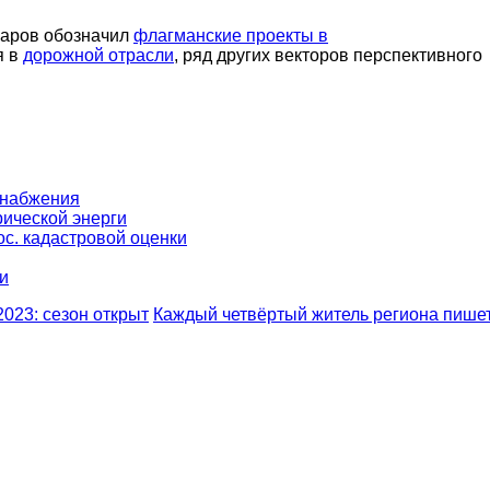
чаров обозначил
флагманские проекты в
я в
дорожной отрасли
, ряд других векторов перспективного
снабжения
трической энерги
ос. кадастровой оценки
ии
23: сезон открыт
Каждый четвёртый житель региона пише