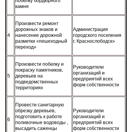
побелку бордюрного
камня
Произвести ремонт
дорожных знаков и
Администрация
4
нанесение дорожной
городского поселения
разметки «пешеходный
г. Краснослободск»
переход»
Произвести побелку и
Руководители
покраску памятников,
организаций и
5
деревьев на
предприятий всех
подведомственных
форм собственности
территориях
Провести санитарную
обрезку деревьев,
Руководители
подготовить к работе
организаций и
6
поливочные водоводы ,
предприятий всех
высадить саженцы
форм собственности