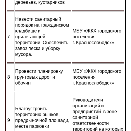
деревьев, кустарников
Навести санитарный
порядок на гражданском
кладбище и
МБУ «ЖКХ городского
7
прилегающей
поселения
территории. Обеспечить
г. Краснослободск»
завоз песка и уборку
мусора.
Провести планировку
МБУ «ЖКХ городского
8
грунтовых дорог и
поселения
обочин
г. Краснослободск»
Руководители
организаций и
Благоустроить
предприятий в зоне
территорию рынков,
санитарной
9
предрыночной площади,
ответственности
места парковки
территорий на которых