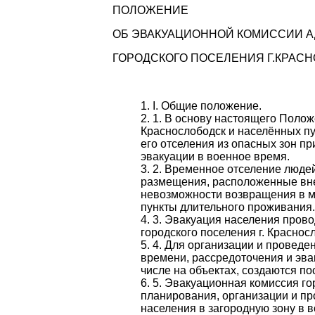
ПОЛОЖЕНИЕ
ОБ ЭВАКУАЦИОННОЙ КОМИССИИ 
ГОРОДСКОГО ПОСЕЛЕНИЯ Г.КРАС
I
.
Общие положение.
1
. В основу настоящего Поло
Краснослободск и населённых пу
его отселения из опасных зон п
эвакуации в военное время.
2
. Временное отселение людей
размещения, расположенные вне 
невозможности возвращения в м
пункты длительного проживания.
3
. Эвакуация населения прово
городского поселения г. Красно
4
. Для организации и проведе
времени, рассредоточения и эва
числе на объектах, создаются п
5
. Эвакуационная комиссия го
планирования, организации и п
населения в загородную зону в 