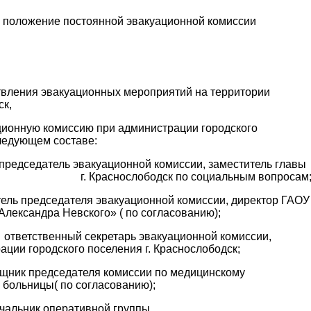
 положение постоянной эвакуационной комиссии
ения эвакуационных мероприятий на территории
ск,
ционную комиссию при администрации городского
следующем составе:
редседатель эвакуационной комиссии, заместитель главы
ления г. Краснослободск по социальным вопросам
тель председателя эвакуационной комиссии, директор ГАОУ
лександра Невского» ( по согласованию);
-
ответственный секретарь эвакуационной комиссии,
ции городского поселения г. Краснослободск;
щник председателя комиссии по медицинскому
больницы( по согласованию);
чальник оперативной группы,