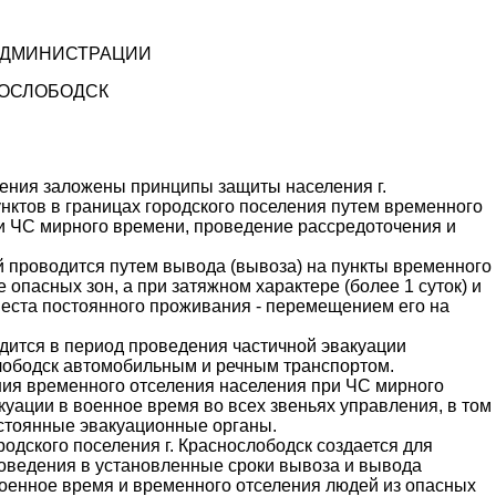
АДМИНИСТРАЦИИ
НОСЛОБОДСК
жения заложены принципы защиты населения г.
нктов в границах городского поселения путем временного
ри ЧС мирного времени, проведение рассредоточения и
 проводится путем вывода (вывоза) на пункты временного
опасных зон, а при затяжном характере (более 1 суток) и
еста постоянного проживания - перемещением его на
дится в период проведения частичной эвакуации
слободск автомобильным и речным транспортом.
ния временного отселения населения при ЧС мирного
куации в военное время во всех звеньях управления, в том
остоянные эвакуационные органы.
родского поселения г. Краснослободск создается для
роведения в установленные сроки вывоза и вывода
военное время и временного отселения людей из опасных