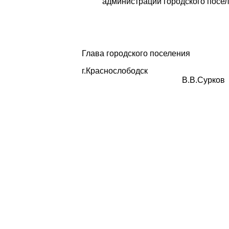
администрации городского посе
Глава городского поселения
г.Краснослободск
В.В.Сурков
го
от 