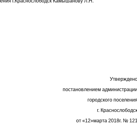
ления г.Краснослободск Камышанову Л.Н.
Утвержден
постановлением администраци
родского поселени
г. Краснослободс
«12»марта 2018г. № 12