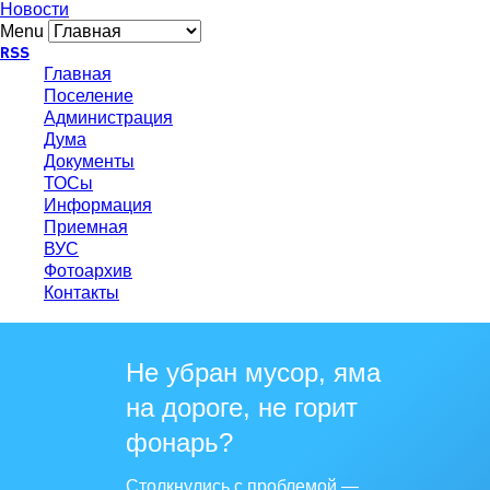
Новости
Menu
RSS
Главная
Поселение
Администрация
Дума
Документы
ТОСы
Информация
Приемная
ВУС
Фотоархив
Контакты
Не убран мусор, яма
на дороге, не горит
фонарь?
Столкнулись с проблемой —