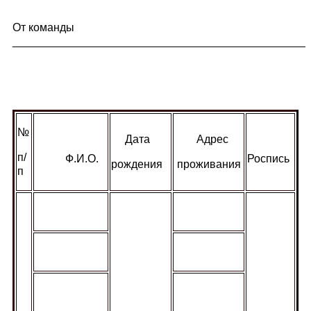
От команды
_______________________________________________
№
Дата
Адрес
п/
Ф.И.О.
Роспись
рождения
проживания
п