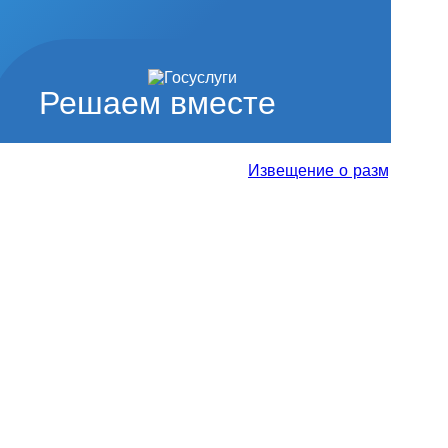
Решаем вместе
Извещение о размещении прое