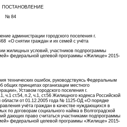
ПОСТАНОВЛЕНИЕ
 № 84
ение администрации городского поселения г.
468 «О снятии граждан и их семей с учёта
нии жилищных условий, участников подпрограммы
мей» федеральной целевой программы «Жилище» 2015-
ия технических ошибок, руководствуясь Федеральным
Об общих принципах организации местного
ации», Уставом городского поселения г.
1, ч.1 ст.54, п.2, ч.1, ст.56 Жилищного кодекса Российской
 области от 01.12.2005 года № 1125-ОД «О порядке
равления учёта граждан в качестве нуждающихся в
ых по договорам социального найма в Волгоградской
ваний дающих право считаться участниками подпрограммы
мей» федеральной целевой программы «Жилище» 2015-