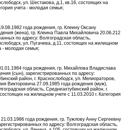
слободск, ул. Шестакова, д.1, кв.16, состоящих на
егория учета - молодая семья;
9.08.1982 года рождения, гр. Клеину Оксану
дения (жена), гр. Клеина Павла Михайловича 20.06.212
ванных по адресу: Волгоградская область,
ослободск, ул. Пугачева, д.11, состоящих на жилищном
та - молодая семья;
01.01.1984 года рождения, гр. Михайлова Владислава
ения (сын), зарегистрированных по адресу:
бинский район, г. Краснослободск, ул. Мелиораторов,
лия Викторовича 27.09.1985 года рождения (муж),
лгоградская область, Среднеахтубинский район, г.
 состоящих на жилищном учете с 11.03.2010 г. Категория
 21.03.1986 года рождения, гр. Тужлову Анну Сергеевну
зарегистрированных по адресу: Волгоградская область,
ослободск, ул. Ленина, д.105, состоящих на жилищном