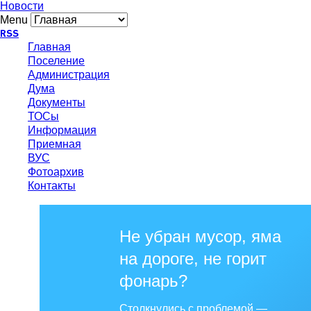
Новости
Menu
RSS
Главная
Поселение
Администрация
Дума
Документы
ТОСы
Информация
Приемная
ВУС
Фотоархив
Контакты
Не убран мусор, яма
на дороге, не горит
фонарь?
Столкнулись с проблемой —