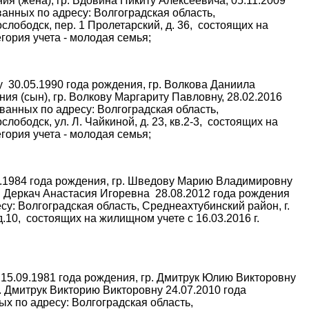
ия (жена), гр. Вдовина Никиту Алексеевича, 05.11.2009
ванных по адресу: Волгоградская область,
слободск, пер. 1 Пролетарский, д. 36, состоящих на
егория учета - молодая семья;
у 30.05.1990 года рождения, гр. Волкова Даниила
ия (сын), гр. Волкову Маргариту Павловну, 28.02.2016
ованных по адресу: Волгоградская область,
лободск, ул. Л. Чайкиной, д. 23, кв.2-3, состоящих на
егория учета - молодая семья;
03.1984 года рождения, гр. Шведову Марию Владимировну
гр. Деркач Анастасия Игоревна 28.08.2012 года рождения
су: Волгоградская область, Среднеахтубинский район, г.
.10, состоящих на жилищном учете с 16.03.2016 г.
15.09.1981 года рождения, гр. Дмитрук Юлию Викторовну
р. Дмитрук Викторию Викторовну 24.07.2010 года
ых по адресу: Волгоградская область,