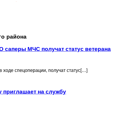
го района
О саперы МЧС получат статус ветерана
 ходе спецоперации, получат статус[…]
 приглашает на службу