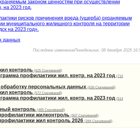
охраняемым законом ценностям при осуществлении
 на 2023 год.
актики рисков причинения вреда (ущерба) охраняемым
ии муниципального жилищного контроля на территории
ск на 2023 год».
х данных
Последнее изменениеПонедельник, 08 декабря 2025 16:
жил контроль
(625 Скачиваний)
рамма профилактики жил. контр. на 2023 год
(710
а обработку персональных данных
(636 Скачиваний)
жил контроль
(572 Скачиваний)
рамма профилактики жил. контр. на 2023 год
(514
ный контроль
(485 Скачиваний)
профилактики жилконтроль
(507 Скачиваний)
профилактики жил контроль 2026
(284 Скачиваний)