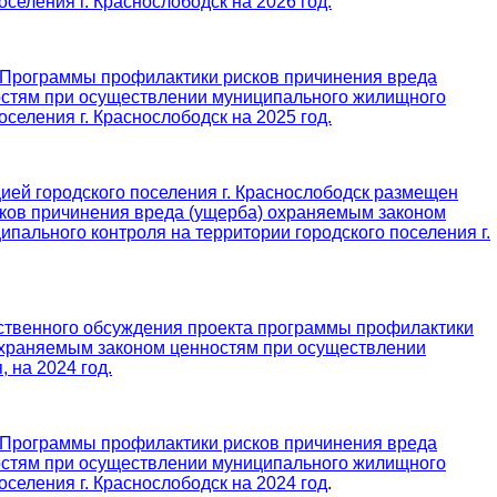
оселения г. Краснослободск на 2026 год.
 Программы профилактики рисков причинения вреда
остям при осуществлении муниципального жилищного
оселения г. Краснослободск на 2025 год.
ией городского поселения г. Краснослободск размещен
ков причинения вреда (ущерба) охраняемым законом
пального контроля на территории городского поселения г.
венного обсуждения проекта программы профилактики
охраняемым законом ценностям при осуществлении
 на 2024 год.
 Программы профилактики рисков причинения вреда
остям при осуществлении муниципального жилищного
оселения г. Краснослободск на 2024 год
.