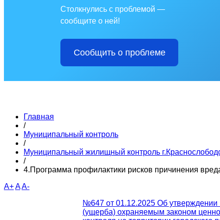
Столкнулись с проблемой —
сообщите о ней!
Сообщить о проблеме
Главная
/
Муниципальный контроль
/
Муниципальный жилищный контроль г.Краснослобод
/
4.Программа профилактики рисков причинения вред
A+
A
A-
№647 от 01.12.2025 Об утверждении
(ущерба) охраняемым законом ценн