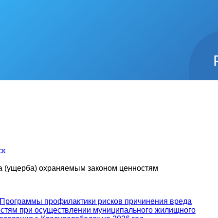
ск
а (ущерба) охраняемым законом ценностям
 Программы профилактики рисков причинения вреда
остям при осуществлении муниципального жилищного