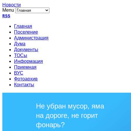
Новости
Menu
RSS
Главная
Поселение
Администрация
Дума
Документы
ТОСы
Информация
Приемная
ВУС
Фотоархив
Контакты
Не убран мусор, яма
на дороге, не горит
фонарь?