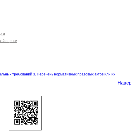
рги
вой оценки
тельных требований
3. Перечень нормативных правовых актов или их
Наве