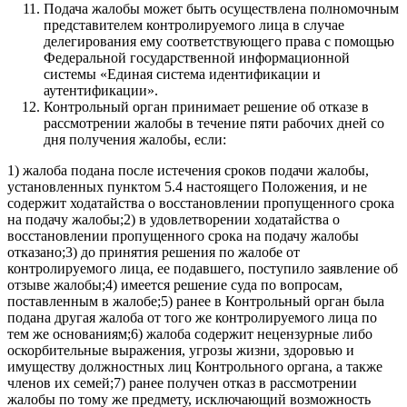
Подача жалобы может быть осуществлена полномочным
представителем контролируемого лица в случае
делегирования ему соответствующего права с помощью
Федеральной государственной информационной
системы «Единая система идентификации и
аутентификации».
Контрольный орган принимает решение об отказе в
рассмотрении жалобы в течение пяти рабочих дней со
дня получения жалобы, если:
1) жалоба подана после истечения сроков подачи жалобы,
установленных пунктом 5.4 настоящего Положения, и не
содержит ходатайства о восстановлении пропущенного срока
на подачу жалобы;2) в удовлетворении ходатайства о
восстановлении пропущенного срока на подачу жалобы
отказано;3) до принятия решения по жалобе от
контролируемого лица, ее подавшего, поступило заявление об
отзыве жалобы;4) имеется решение суда по вопросам,
поставленным в жалобе;5) ранее в Контрольный орган была
подана другая жалоба от того же контролируемого лица по
тем же основаниям;6) жалоба содержит нецензурные либо
оскорбительные выражения, угрозы жизни, здоровью и
имуществу должностных лиц Контрольного органа, а также
членов их семей;7) ранее получен отказ в рассмотрении
жалобы по тому же предмету, исключающий возможность