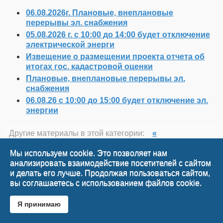
06.08.2026г. Плановые, внеплановые
перерывы эл. снабжения
05.08.2026 г. с 10:00 до 14:00 будет отключение
электрической энерги
Извещение о размещении проекта отчета об
итогах гос. кадастровой оценки
Плановые, внеплановые перерывы эл.
снабжения
06.08.26 с 10:00 до 15:00 будет отключение эл.
энергии
Другие материалы в этой категории:
«
Муниципальный земельный контроль городского
поселения г. Краснослободск
Мы используем cookie. Это позволяет нам
анализировать взаимодействие посетителей с сайтом
и делать его лучше. Продолжая пользоваться сайтом,
Наверх
вы соглашаетесь с использованием файлов cookie.
Я принимаю
Desktop Version