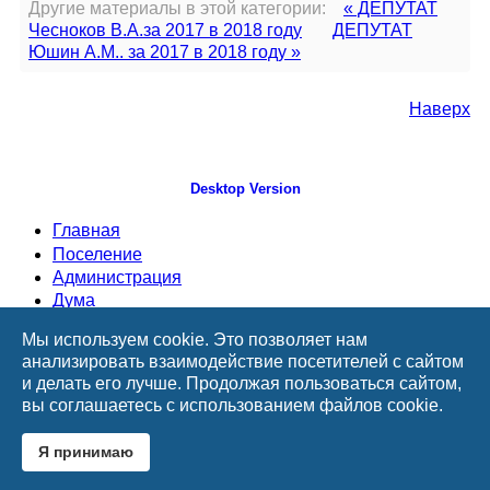
Другие материалы в этой категории:
« ДЕПУТАТ
Чесноков В.А.за 2017 в 2018 году
ДЕПУТАТ
Юшин А.М.. за 2017 в 2018 году »
Наверх
Desktop Version
Главная
Поселение
Администрация
Дума
Документы
Мы используем cookie. Это позволяет нам
ТОСы
анализировать взаимодействие посетителей с сайтом
Информация
и делать его лучше. Продолжая пользоваться сайтом,
Приемная
вы соглашаетесь с использованием файлов cookie.
ВУС
Фотоархив
Я принимаю
Контакты