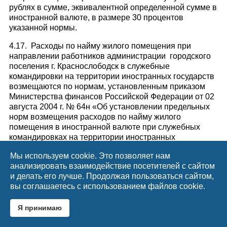
рублях в сумме, эквивалентной определенной сумме в
иностранной валюте, в размере 30 процентов
указанной нормы.
4.17. Расходы по найму жилого помещения при
направлении работников администрации городского
поселения г. Краснослободск в служебные
командировки на территории иностранных государств
возмещаются по нормам, установленным приказом
Министерства финансов Российской Федерации от 02
августа 2004 г. № 64н «Об установлении предельных
норм возмещения расходов по найму жилого
помещения в иностранной валюте при служебных
командировках на территории иностранных
государств работников организаций, финансируемых
Мы используем cookie. Это позволяет нам
за счет средств федерального бюджета».
анализировать взаимодействие посетителей с сайтом
4.18. В случае временной нетрудоспособности
и делать его лучше. Продолжая пользоваться сайтом,
командированного работника администрации
вы соглашаетесь с использованием файлов cookie.
городского поселения г. Краснослободск
удостоверенной в установленном порядке, ему
Я принимаю
возмещаются расходы по найму жилого помещения
(кроме случаев, когда командированный работник