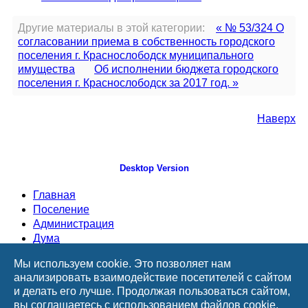
Другие материалы в этой категории:
« № 53/324 О
согласовании приема в собственность городского
поселения г. Краснослободск муниципального
имущества
Об исполнении бюджета городского
поселения г. Краснослободск за 2017 год. »
Наверх
Desktop Version
Главная
Поселение
Администрация
Дума
Документы
Мы используем cookie. Это позволяет нам
ТОСы
анализировать взаимодействие посетителей с сайтом
Информация
и делать его лучше. Продолжая пользоваться сайтом,
Приемная
вы соглашаетесь с использованием файлов cookie.