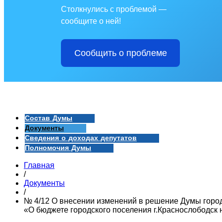
Столкнулись с проблемой —
сообщите о ней!
Сообщить о проблеме
Состав Думы
Документы
Сведения о доходах депутатов
Полномочия Думы
Главная
/
Документы
/
№ 4/12 О внесении изменений в решение Думы городс
«О бюджете городского поселения г.Краснослободск 