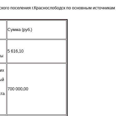
кого поселения г.Краснослободск по основным источникам
Сумма (руб.)
5 616,10
ры
их
ый
700 000,00
ата