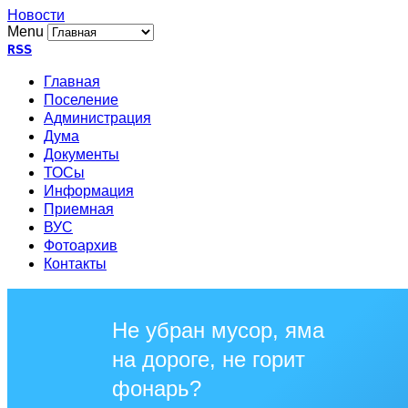
Новости
Menu
RSS
Главная
Поселение
Администрация
Дума
Документы
ТОСы
Информация
Приемная
ВУС
Фотоархив
Контакты
Не убран мусор, яма
на дороге, не горит
фонарь?