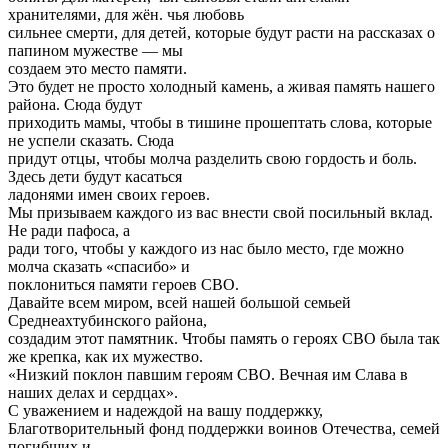
хранителями, для жён. чья любовь
сильнее смерти, для детей, которые будут расти на рассказах о
папином мужестве — мы
создаем это место памяти.
Это будет не просто холодный камень, а живая память нашего
района. Сюда будут
приходить мамы, чтобы в тишине прошептать слова, которые
не успели сказать. Сюда
придут отцы, чтобы молча разделить свою гордость и боль.
Здесь дети будут касаться
ладонями имен своих героев.
Мы призываем каждого из вас внести свой посильный вклад.
Не ради пафоса, а
ради того, чтобы у каждого из нас было место, где можно
молча сказать «спасибо» и
поклониться памяти героев СВО.
Давайте всем миром, всей нашей большой семьей
Среднеахтубинского района,
создадим этот памятник. Чтобы память о героях СВО была так
же крепка, как их мужество.
«Низкий поклон павшим героям СВО. Вечная им Слава в
наших делах и сердцах».
С уважением и надеждой на вашу поддержку,
Благотворительный фонд поддержки воинов Отечества, семей
погибших и