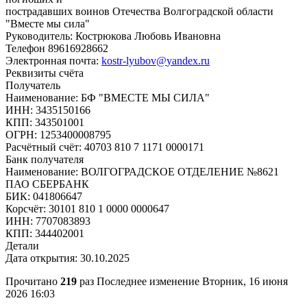
пострадавших воинов Отечества Волгоградской области
"Вместе мы сила"
Руководитель: Кострюкова Любовь Ивановна
Телефон 89616928662
Электронная почта:
kostr-lyubov​
@
​yandex.ru
Реквизиты счёта
Получатель
Наименование: БФ "ВМЕСТЕ МЫ СИЛА"
ИНН: 3435150166
КПП: 343501001
ОГРН: 1253400008795
Расчётный счёт: 40703 810 7 1171 0000171
Банк получателя
Наименование: ВОЛГОГРАДСКОЕ ОТДЕЛЕНИЕ №8621
ПАО СБЕРБАНК
БИК: 041806647
Корсчёт: 30101 810 1 0000 0000647
ИНН: 7707083893
КПП: 344402001
Детали
Дата открытия: 30.10.2025
Прочитано
219
раз
Последнее изменение Вторник, 16 июня
2026 16:03