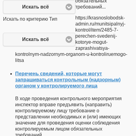
обязательных
требований...
Искать всё
https://krasnoslobodsk-
Искать по критерию Тип
admin.ru/munitsipalnyj-
kontrol/item/2485-7-
perechen-svedenij-
Искать всё
kotorye-mogut-
zaprashivatsya-
kontrolnym-nadzornym-organom-u-kontroliruemogo-
litsa
Перечень сведений, которые могут
запрашиваться контрольным (надзорным)
органом у контролируемого лица
В ходе проведения контрольного мероприятия
инспектор вправе предъявить (направить)
контролируемому лицу требование о
представлении необходимых и (или) имеющих
значение для проведения оценки соблюдения
контролируемым лицом обязательных
требований...