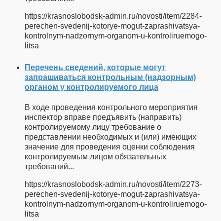
https://krasnoslobodsk-admin.ru/novosti/item/2284-
perechen-svedenij-kotorye-mogut-zaprashivatsya-
kontrolnym-nadzornym-organom-u-kontroliruemogo-
litsa
Перечень сведений, которые могут
запрашиваться контрольным (надзорным)
органом у контролируемого лица
В ходе проведения контрольного мероприятия
инспектор вправе предъявить (направить)
контролируемому лицу требование о
представлении необходимых и (или) имеющих
значение для проведения оценки соблюдения
контролируемым лицом обязательных
требований...
https://krasnoslobodsk-admin.ru/novosti/item/2273-
perechen-svedenij-kotorye-mogut-zaprashivatsya-
kontrolnym-nadzornym-organom-u-kontroliruemogo-
litsa